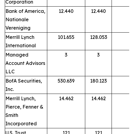
Corporation
Bank of America,
12.440
12.440
Nationale
Vereniging
Merrill Lynch
101.655
128.053
International
Managed
3
3
Account Advisors
LLC
BofA Securities,
530.639
180.123
Inc.
Merrill Lynch,
14.462
14.462
Pierce, Fenner &
Smith
Incorporated
U.S. Trust
121
121