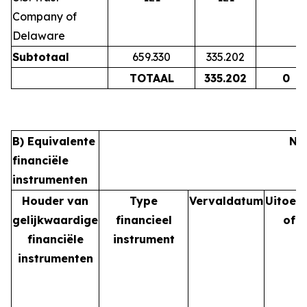
Company of
Delaware
Subtotaal
659.330
335.202
TOTAAL
335.202
0
B) Equivalente
Na
financiële
instrumenten
Houder van
Type
Vervaldatum
Uitoef
gelijkwaardige
financieel
of 
financiële
instrument
instrumenten