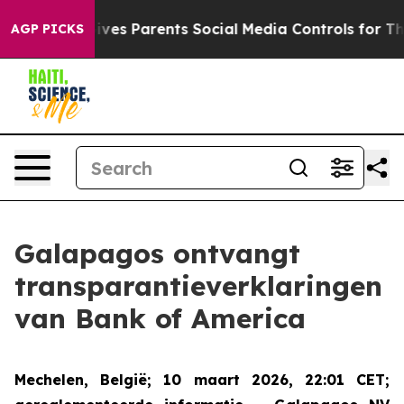
il Gives Parents Social Media Controls for Their Kids. 
AGP PICKS
Galapagos ontvangt
transparantieverklaringen
van Bank of America
Mechelen, België
; 10 maart 2026, 22:01 CET;