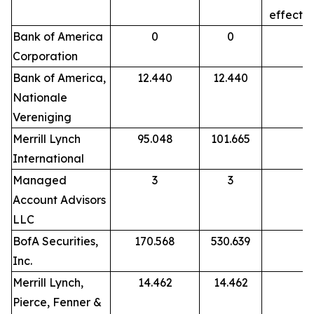
effecte
Bank of America
0
0
Corporation
Bank of America,
12.440
12.440
Nationale
Vereniging
Merrill Lynch
95.048
101.665
International
Managed
3
3
Account Advisors
LLC
BofA Securities,
170.568
530.639
Inc.
Merrill Lynch,
14.462
14.462
Pierce, Fenner &