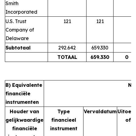
Smith
Incorporated
U.S. Trust
121
121
Company of
Delaware
Subtotaal
292.642
659.330
TOTAAL
659.330
0
B) Equivalente
Na
financiële
instrumenten
Houder van
Type
Vervaldatum
Uitoef
gelijkwaardige
financieel
of 
financiële
instrument