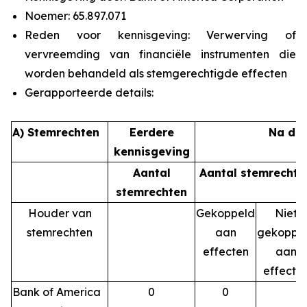
Noemer: 65.897.071
Reden voor kennisgeving: Verwerving of
vervreemding van financiële instrumenten die
worden behandeld als stemgerechtigde effecten
Gerapporteerde details:
A) Stemrechten
Eerdere
Na de 
kennisgeving
Aantal
Aantal stemrechte
stemrechten
Houder van
Gekoppeld
Niet
stemrechten
aan
gekoppe
effecten
aan
effecte
Bank of America
0
0