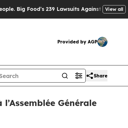
 Food’s 239 Lawsuits Against Life-Saving Policie
View all
Provided by AGP
Share
à l’Assemblée Générale