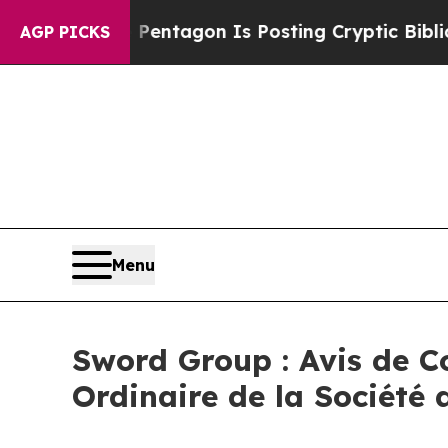
?
The Pentagon Is Posting Cryptic Biblical Mess
AGP PICKS
Menu
Sword Group : Avis de C
Ordinaire de la Société 