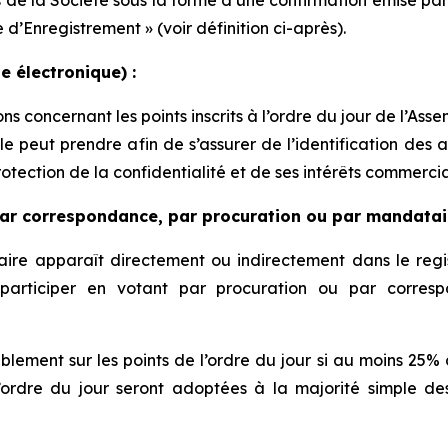
 de la Société sous la forme d’une confirmation émise par 
d’Enregistrement » (voir définition ci-après).
e électronique) :
ons concernant les points inscrits à l’ordre du jour de l’
lle peut prendre afin de s’assurer de l’identification des
otection de la confidentialité et de ses intérêts commerci
par correspondance, par procuration ou par mandatair
naire apparaît directement ou indirectement dans le regi
 participer en votant par procuration ou par corre
lement sur les points de l’ordre du jour si au moins 25% d
à l’ordre du jour seront adoptées à la majorité simple 