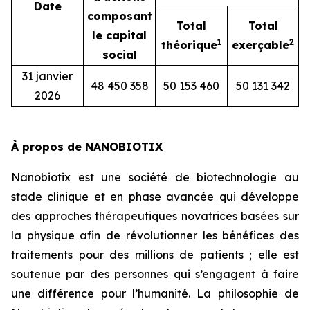
Date
composant
Total
Total
le capital
1
2
théorique
exerçable
social
31 janvier
48 450 358
50 153 460
50 131 342
2026
À propos de NANOBIOTIX
Nanobiotix est une société de biotechnologie au
stade clinique et en phase avancée qui développe
des approches thérapeutiques novatrices basées sur
la physique afin de révolutionner les bénéfices des
traitements pour des millions de patients ; elle est
soutenue par des personnes qui s’engagent à faire
une différence pour l’humanité. La philosophie de