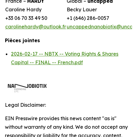
France –
HARDY
Global –
uncapped
Caroline Hardy
Becky Lauer
+33 06 70 33 49 50
+1 (646) 286-0057
carolinehardy@outlook.fr
uncappednanobiotix@uncap
Pièces jointes
2026-02-17 -- NBTX -- Voting Rights & Shares
Capital -- FINAL -- French.pdf
Legal Disclaimer:
EIN Presswire provides this news content "as is"
without warranty of any kind. We do not accept any
responsibility or liability for the accuracy, content,