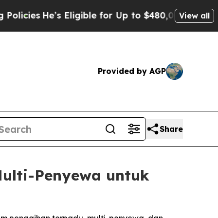
s
He’s Eligible for Up to $480,000 After Being W
View all
Provided by AGP
Share
ulti-Penyewa untuk