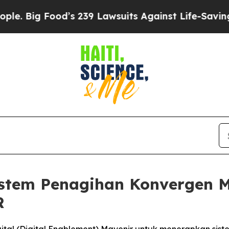
g Food’s 239 Lawsuits Against Life-Saving Policie
istem Penagihan Konvergen M
R