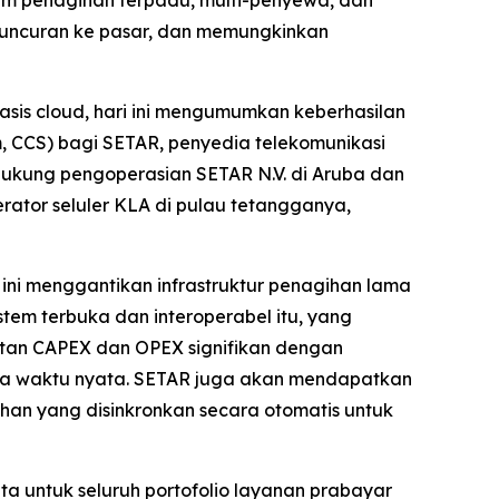
em penagihan terpadu, multi-penyewa, dan
uncuran ke pasar, dan memungkinkan
asis cloud, hari ini mengumumkan keberhasilan
, CCS) bagi SETAR, penyedia telekomunikasi
dukung pengoperasian SETAR N.V. di Aruba dan
ator seluler KLA di pulau tetangganya,
t ini menggantikan infrastruktur penagihan lama
tem terbuka dan interoperabel itu, yang
matan CAPEX dan OPEX signifikan dengan
ra waktu nyata. SETAR juga akan mendapatkan
an yang disinkronkan secara otomatis untuk
a untuk seluruh portofolio layanan prabayar