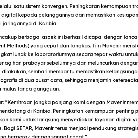
lalui satu sistem konvergen. Peningkatan kemampuan tr
igital kepada pelanggannya dan memastikan kesiapan j
 jaringannya di Karibia.
ncakup berbagai aspek ini berhasil dicapai dengan lanc
ent Methods) yang cepat dan tangkas. Tim Mavenir mens
gkat lunak ke laboratoriumnya secara tepat waktu untuk
 penagihan prabayar sebelumnya dan meluncurkan dengan
an dilakukan, sembari membantu memastikan kelangsungan b
eografis di dua pusat data, sehingga menjamin ketersed
a mulus tanpa gangguan.
r: “Kemitraan jangka panjang kami dengan Mavenir memo
 mendatang di Karibia. Peningkatan kemampuan penting 
an kami untuk langsung menyediakan layanan digital ya
e. Bagi SETAR, Mavenir terus menjadi pendukung strateg
ang bergerak dengan sangat cepat.”