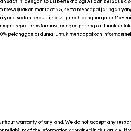
saat ini dengan solusi berteknologi AI dan berbasis clo
mewujudkan manfaat 5G, serta mencapai jaringan yang 
i yang sudah terbukti, solusi peraih penghargaan Maveni
mempercepat transformasi jaringan perangkat lunak untuk
i 50% pelanggan di dunia. Untuk mendapatkan informasi s
without warranty of any kind. We do not accept any responsib
r reliability of the information contained in this article. I