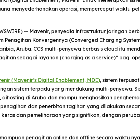
al (Digital Enablement) Mavenir untuk menerapkan sist
guna menyederhanakan operasi, mempercepat waktu pel
WIRE) -- Mavenir, penyedia infrastruktur jaringan berb
tem Penagihan Konvergennya (Converged Charging System
ribia, Aruba. CCS multi-penyewa berbasis cloud itu men
han sebagai layanan (charging as a service)” bagi oper
enir (Mavenir’s Digital Enablement, MDE)
, sistem terpusa
dengan sistem terpadu yang mendukung multi-penyewa. Sis
nya, dihosting di Aruba dan mampu menghasilkan penghe
enagihan dan penerbitan tagihan yang dilakukan seca
keras dan pemeliharaan yang signifikan, dengan perubah
emampuan penagihan online dan offline secara waktu nyat