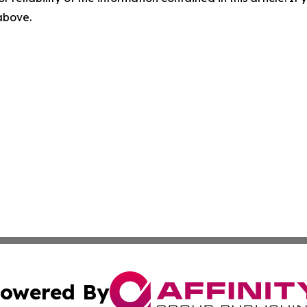
 above.
owered By