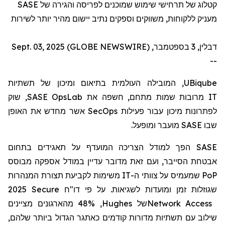
SASE
קטלוג של תרחישי שימוש שמוכנים לפריסה והגירה של
מעניק ללקוחות, משווקים וספקים נתיב יישום מהיר יותר לשירות
דבלין, 3 בספטמבר, Sept. 03, 2025 (GLOBE NEWSWIRE)
--
, המובילה העולמית בתיאום ומיכון של תשתיות
UBiqube
, שוק
SASE OpsLab
מרובות שמות מתחם, חשפה את
IT
אשר מחדש את האופן
SecOps
לפתרונות מיכון עבור פעילות
מועבר ומופעל.
SASE
שבו
הפך למודל הצריכה המועדף על תאגידים בתחום
SASE
אבטחת הסייבר, ועם זאת מדובר עדיין במודל אספקה
מבוסס
משימות לקביעת תצורת המנהרות
IT
שמעמיס על צוותי ה-
PoP
2025 Secure
דו"ח
שגוזלות זמן ומועדות לשגיאות. על פי
, 48% מהארגונים מציינים
Hughes
של
Network Access
שילוב עם תשתיות מדורות קודמים כאתגר הגדול ביותר שלהם,