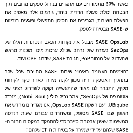
כאשר 39% מתמודדים עם אתגרים בניהול ספקים מרובים תוך
הבטחת יכולת פעולה הדדית. ביחד, גורמים אלה מאטים את
הפעלת השירות, מגבירים את הסיכון התפעולי ופוגעים בזריזות
מבטיחה לספק.
SASE
ש-
מבטל את נקודות הכאב הנסתרות הללו של
SASE OpsLab
בעזרת שוק נרחב שכולל ערכות מיכון מוכנות מראש
SecOps
ועוד.
CPE
, שדרוגי
SASE
, הגירת
PoP
שנועדו לייעל מנהור
"הצמיחה העצומה באימוץ שירותי SASE מחייבת שכל שלב
בתהליך האספקה יהיה מכוון לקנה מידה. לאחר סקר לקוחות
מקיף, התברר לנו מאוד שהתעשייה זקוקה לשדרוג רציני של
, מנכ"ל
)
Nabil Souli
(
סולי
", אמר נביל
SecOps
אוטומציה של
, אנו מגדירים מחדש את
OpsLab
. "עם השקת SASE
UBiqube
האופן שבו SASE מסופק, ומשחררים עבורם שעות הנדסה
ממשימות שאינן אבטחת סייבר כדי להתמקד
במקסום
החזר ה-
SASE שלהם על ידי שמירה על בטיחות ה-IT שלהם".