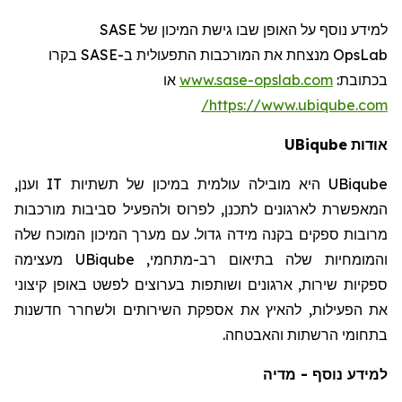
SASE
למידע נוסף על האופן שבו גישת המיכון של
רו
בק
SASE
מנצחת את המורכבות התפעולית ב-
OpsLab
או
www.sase-opslab.com
:
בכתובת
https://www.ubiqube.com/
UBiqube
אודות
וענן,
IT
היא מובילה עולמית במיכון של תשתיות
UBiqube
המאפשרת לארגונים לתכנן, לפרוס ולהפעיל סביבות מורכבות
מרובות ספקים בקנה מידה גדול. עם מערך המיכון המוכח שלה
מעצימה
UBiqube
והמומחיות שלה בתיאום רב-מתחמי,
ספקיות שירות, ארגונים ושותפות בערוצים לפשט באופן קיצוני
את הפעילות, להאיץ את אספקת השירותים ולשחרר חדשנות
בתחומי הרשתות והאבטחה.
למידע נוסף - מדיה